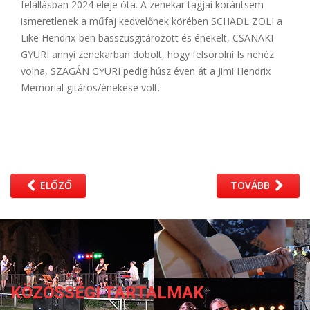
felállásban 2024 eleje óta. A zenekar tagjai korántsem
ismeretlenek a műfaj kedvelőnek körében SCHADL ZOLI a
Like Hendrix-ben basszusgitározott és énekelt, CSANAKI
GYURI annyi zenekarban dobolt, hogy felsorolni Is nehéz
volna, SZAGÁN GYURI pedig húsz éven át a Jimi Hendrix
Memorial gitáros/énekese volt.
ELŐZŐ
TOVÁBB
KÖZÖSSÉGI TARTALMAK