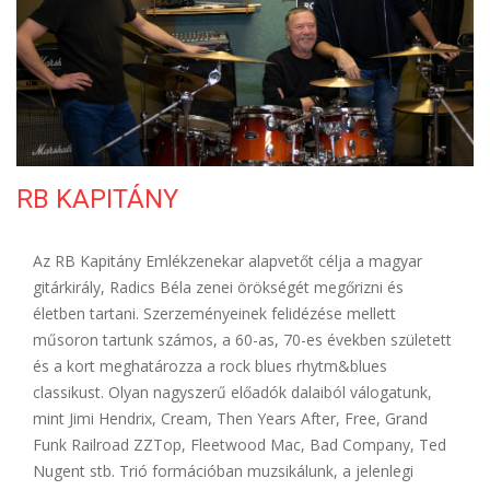
ELÉRHETŐSÉG
RB KAPITÁNY
Az RB Kapitány Emlékzenekar alapvetőt célja a magyar
gitárkirály, Radics Béla zenei örökségét megőrizni és
életben tartani. Szerzeményeinek felidézése mellett
műsoron tartunk számos, a 60-as, 70-es években született
és a kort meghatározza a rock blues rhytm&blues
classikust. Olyan nagyszerű előadók dalaiból válogatunk,
mint Jimi Hendrix, Cream, Then Years After, Free, Grand
Funk Railroad ZZTop, Fleetwood Mac, Bad Company, Ted
Nugent stb. Trió formációban muzsikálunk, a jelenlegi