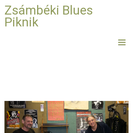
Zsámbéki Blues
Piknik
NYITÓLAP
BEMUTATKOZÁS
FELLÉPŐK
FOTO
RÓLUNK