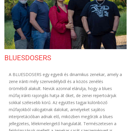
ELÉRHETŐSÉG
BLUESDOSERS
A BLUESDOSERS egy egyedi és dinamikus zenekar, amely a
zene iránti mély szenvedélyből és a közös zenélés
öröméből alakult. Nevük azonnal elárulja, hogy a blues
műfaj iránti rajongás hatja át őket, de zenei repertoárjuk
sokkal szélesebb körű. Az együttes tagjai különböző
műfajokból válogatnak dalokat, amelyeket sajátos
interpretációban adnak elő, miközben megőrzik a blues
jellegzetes, lélekmelengető hangulatát. Természetesen a
feldolgozások mellett a zenekar saját szerzeményeit is