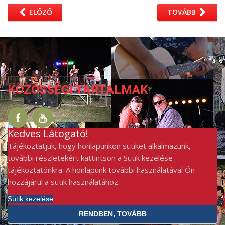
ELŐZŐ
TOVÁBB
KÖZÖSSÉGI TARTALMAK
Kedves Látogató!
Tájékoztatjuk, hogy honlapunkon sütiket alkalmazunk,
további részletekért kattintson a Sütik kezelése
tájékoztatónkra. A honlapunk további használatával Ön
hozzájárul a sütik használatához.
Sütik kezelése
RENDBEN, TOVÁBB