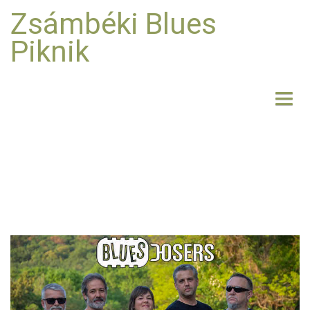
Zsámbéki Blues
Piknik
NYITÓLAP
BEMUTATKOZÁS
FELLÉPŐK
FOTO
RÓLUNK