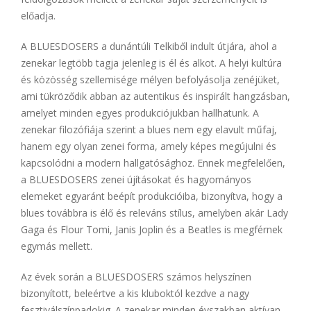
előadja.
A BLUESDOSERS a dunántúli Telkiből indult útjára, ahol a
zenekar legtöbb tagja jelenleg is él és alkot. A helyi kultúra
és közösség szellemisége mélyen befolyásolja zenéjüket,
ami tükröződik abban az autentikus és inspirált hangzásban,
amelyet minden egyes produkciójukban hallhatunk. A
zenekar filozófiája szerint a blues nem egy elavult műfaj,
hanem egy olyan zenei forma, amely képes megújulni és
kapcsolódni a modern hallgatósághoz. Ennek megfelelően,
a BLUESDOSERS zenei újításokat és hagyományos
elemeket egyaránt beépít produkcióiba, bizonyítva, hogy a
blues továbbra is élő és releváns stílus, amelyben akár Lady
Gaga és Flour Tomi, Janis Joplin és a Beatles is megférnek
egymás mellett.
Az évek során a BLUESDOSERS számos helyszínen
bizonyított, beleértve a kis kluboktól kezdve a nagy
fesztiválszínpadokig. A zenekar minden évszakban aktívan