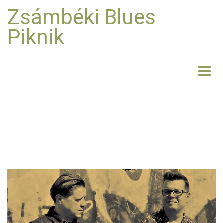
Zsámbéki Blues
Piknik
NYITÓLAP
BEMUTATKOZÁS
FELLÉPŐK
FOTO
RÓLUNK