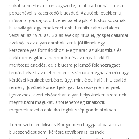
sokat koncerteztek országszerte, mint tradicionális, de a
popzenével is kacérkodó bluesduó. Az utóbbi években új
műsorral gazdagodott zenei palettájuk. A füstös kocsmák
bluesvilágát egy emelkedettebb, himnikusabb tartalom
veszi át: az 1920-as, '30-as évek spirituáléi, gospel dallamai;
ezekből is az olyan darabok, amik jól illenek egy
kétszemélyes formációhoz. Megmarad az akusztikus és
elektromos gitár, a harmonika és az erős, lélekből
merítkező éneklés, de a bluesra jellemző földhözragadt
témák helyett az élet mindenki számára meghatározó nagy
kérdései kerülnek terítékre, úgy, mint élet, halál, hit, család,
remény. Jövőbeli koncertjeik igazi közösségi élménynek
ígérkeznek, ezért elsősorban olyan helyszíneken szeretnék
megmutatni magukat, ahol lehetőség kínálkozik
megmerítkezni a dalokba foglalt szép gondolatokban.
Természetesen Misi és Boogie nem hagyja abba a közös
blueszenélést sem, kérésre továbbra is lesznek