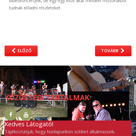
blueskoncertjeik, de egy-egy este akár mindkét műsorukból
tudnak előadni részleteket.
ELŐZŐ
TOVÁBB
KÖZÖSSÉGI TARTALMAK
Kedves Látogató!
Tájékoztatjuk, hogy honlapunkon sütiket alkalmazunk,