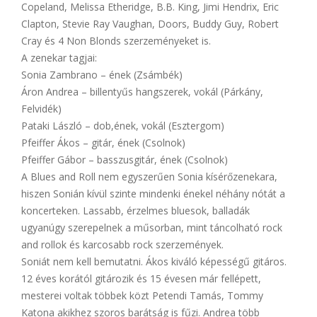
Copeland, Melissa Etheridge, B.B. King, Jimi Hendrix, Eric
Clapton, Stevie Ray Vaughan, Doors, Buddy Guy, Robert
Cray és 4 Non Blonds szerzeményeket is.
A zenekar tagjai:
Sonia Zambrano – ének (Zsámbék)
Áron Andrea – billentyűs hangszerek, vokál (Párkány,
Felvidék)
Pataki László – dob,ének, vokál (Esztergom)
Pfeiffer Ákos – gitár, ének (Csolnok)
Pfeiffer Gábor – basszusgitár, ének (Csolnok)
A Blues and Roll nem egyszerűen Sonia kísérőzenekara,
hiszen Sonián kívül szinte mindenki énekel néhány nótát a
koncerteken. Lassabb, érzelmes bluesok, balladák
ugyanúgy szerepelnek a műsorban, mint táncolható rock
and rollok és karcosabb rock szerzemények.
Soniát nem kell bemutatni. Ákos kiváló képességű gitáros.
12 éves korától gitározik és 15 évesen már fellépett,
mesterei voltak többek közt Petendi Tamás, Tommy
Katona akikhez szoros barátság is fűzi. Andrea több