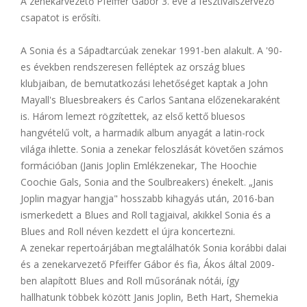
A zenekarvezető Pfeiffer Gábor 3. éve a fesztiválszervező
csapatot is erősíti.
A Sonia és a Sápadtarcúak zenekar 1991-ben alakult. A '90-
es években rendszeresen felléptek az ország blues
klubjaiban, de bemutatkozási lehetőséget kaptak a John
Mayall's Bluesbreakers és Carlos Santana előzenekaraként
is. Három lemezt rögzítettek, az első kettő bluesos
hangvételű volt, a harmadik album anyagát a latin-rock
világa ihlette. Sonia a zenekar feloszlását követően számos
formációban (Janis Joplin Emlékzenekar, The Hoochie
Coochie Gals, Sonia and the Soulbreakers) énekelt. „Janis
Joplin magyar hangja" hosszabb kihagyás után, 2016-ban
ismerkedett a Blues and Roll tagjaival, akikkel Sonia és a
Blues and Roll néven kezdett el újra koncertezni.
A zenekar repertoárjában megtalálhatók Sonia korábbi dalai
és a zenekarvezető Pfeiffer Gábor és fia, Ákos által 2009-
ben alapított Blues and Roll műsorának nótái, így
hallhatunk többek között Janis Joplin, Beth Hart, Shemekia