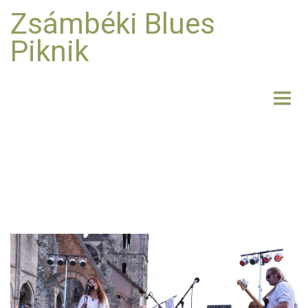
Zsámbéki Blues
Piknik
NYITÓLAP
BEMUTATKOZÁS
FELLÉPŐK
FOTO
RÓLUNK