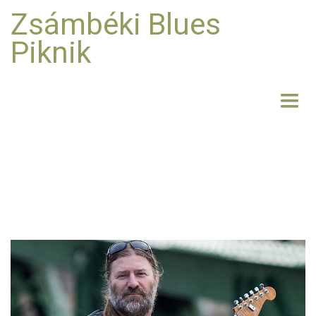
Zsámbéki Blues
Piknik
NYITÓLAP
BEMUTATKOZÁS
FELLÉPŐK
FOTO
RÓLUNK