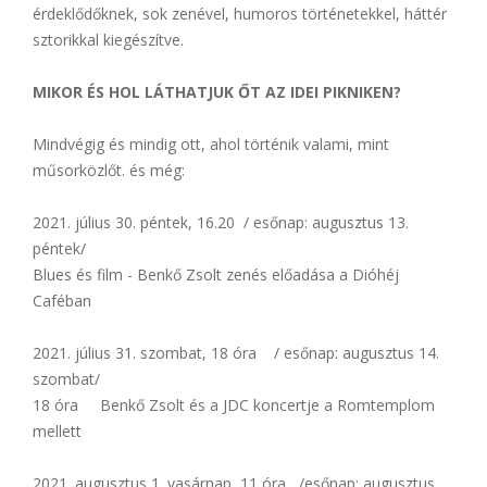
érdeklődőknek, sok zenével, humoros történetekkel, háttér
sztorikkal kiegészítve.
MIKOR ÉS HOL LÁTHATJUK ŐT AZ IDEI PIKNIKEN?
Mindvégig és mindig ott, ahol történik valami, mint
műsorközlőt. és még:
2021. július 30. péntek, 16.20 / esőnap: augusztus 13.
péntek/
Blues és film - Benkő Zsolt zenés előadása a Dióhéj
Caféban
2021. július 31. szombat, 18 óra / esőnap: augusztus 14.
szombat/
18 óra Benkő Zsolt és a JDC koncertje a Romtemplom
mellett
2021. augusztus 1. vasárnap, 11 óra /esőnap: augusztus