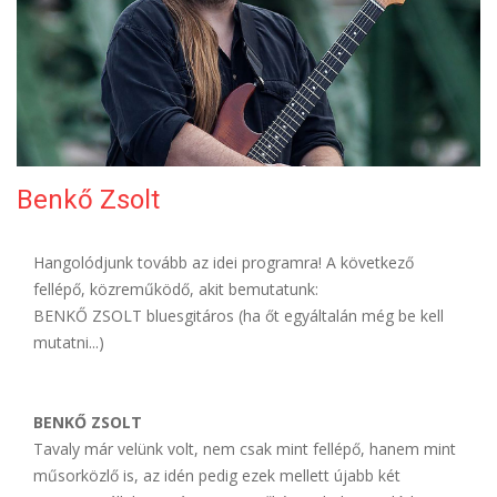
ELÉRHETŐSÉG
Benkő Zsolt
Hangolódjunk tovább az idei programra! A következő
fellépő, közreműködő, akit bemutatunk:
BENKŐ ZSOLT bluesgitáros (ha őt egyáltalán még be kell
mutatni...)
BENKŐ ZSOLT
Tavaly már velünk volt, nem csak mint fellépő, hanem mint
műsorközlő is, az idén pedig ezek mellett újabb két