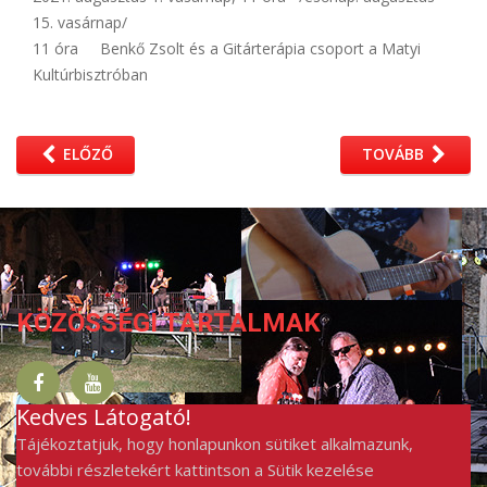
15. vasárnap/
11 óra Benkő Zsolt és a Gitárterápia csoport a Matyi
Kultúrbisztróban
ELŐZŐ
TOVÁBB
KÖZÖSSÉGI TARTALMAK
Kedves Látogató!
Tájékoztatjuk, hogy honlapunkon sütiket alkalmazunk,
további részletekért kattintson a Sütik kezelése