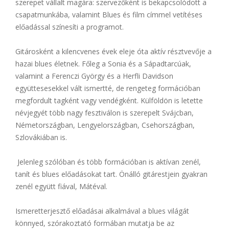
szerepet vállalt magára: szervezőként is bekapcsolódott a
csapatmunkába, valamint Blues és film címmel vetítéses
előadással színesíti a programot.
Gitárosként a kilencvenes évek eleje óta aktív résztvevője a
hazai blues életnek. Főleg a Sonia és a Sápadtarcúak,
valamint a Ferenczi György és a Herfli Davidson
együttesesekkel vált ismertté, de rengeteg formációban
megfordult tagként vagy vendégként. Külföldön is letette
névjegyét több nagy fesztiválon is szerepelt Svájcban,
Németországban, Lengyelországban, Csehországban,
Szlovákiában is.
Jelenleg szólóban és több formációban is aktívan zenél,
tanít és blues előadásokat tart. Önálló gitárestjein gyakran
zenél együtt fiával, Mátéval.
Ismeretterjesztő előadásai alkalmával a blues világát
könnyed, szórakoztató formában mutatja be az