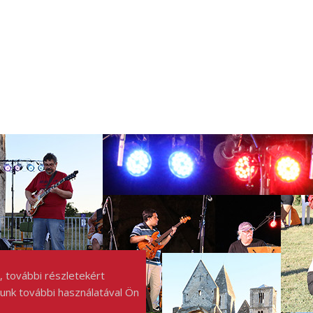
, további részletekért
punk további használatával Ön