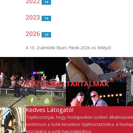
2022
14
2023
14
2026
10
A 10. Zsámbéki Blues Piknik 2026-os fellépői
KÖZÖSSÉGI TARTALMAK
Kedves Látogató!
Tájékoztatjuk, hogy honlapunkon sütiket alkalmazunk
kattintson a Sütik kezelése tájékoztatónkra. A honla
hozzájárul a sütik használatához.