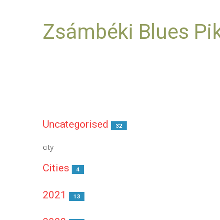
Zsámbéki Blues Pi
Uncategorised
32
city
Cities
4
2021
13