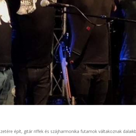
zetére épít, gitár riffek és szájharmonika futamok váltakoznak dalaik