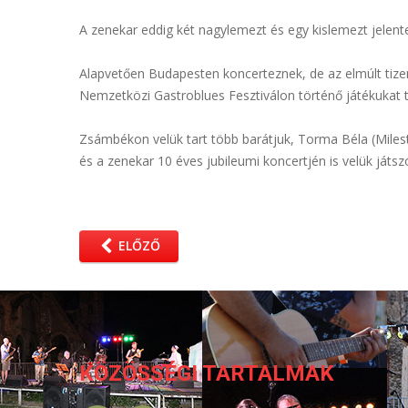
A zenekar eddig két nagylemezt és egy kislemezt jelent
Alapvetően Budapesten koncerteznek, de az elmúlt tiz
Nemzetközi Gastroblues Fesztiválon történő játékukat t
Zsámbékon velük tart több barátjuk, Torma Béla (Mileston
és a zenekar 10 éves jubileumi koncertjén is velük játsz
ELŐZŐ
KÖZÖSSÉGI TARTALMAK