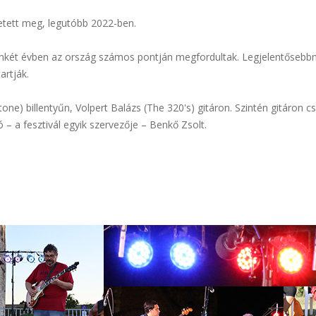
etett meg, legutóbb 2022-ben.
enkét évben az ország számos pontján megfordultak. Legjelentősebbn
artják.
e) billentyűn, Volpert Balázs (The 320's) gitáron. Szintén gitáron csa
ó – a fesztivál egyik szervezője – Benkő Zsolt.