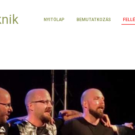
knik
NYITÓLAP
BEMUTATKOZÁS
FELL