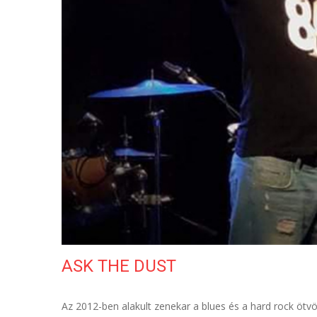
ASK THE DUST
Az 2012-ben alakult zenekar a blues és a hard rock ötvö