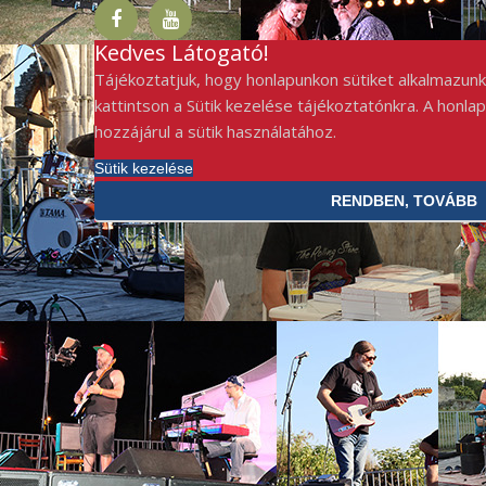
Kedves Látogató!
Tájékoztatjuk, hogy honlapunkon sütiket alkalmazunk
kattintson a Sütik kezelése tájékoztatónkra. A honla
hozzájárul a sütik használatához.
Sütik kezelése
RENDBEN, TOVÁBB