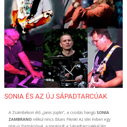
ELÉRHETŐSÉG
SONIA ÉS AZ ÚJ SÁPADTARCÚAK
A Zsámbékon élő „Janis Joplin”, a csodás hangú
SONIA
ZAMBRANO
nélkül nincs Blues Piknik! Az idei évben egy
régi-új formációval, a megújult a Sápadtarcúakkal lép