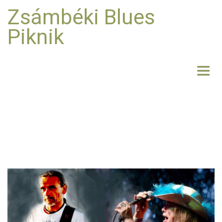
Zsámbéki Blues
Piknik
NYITÓLAP
BEMUTATKOZÁS
FELLÉPŐK
FOTO
RÓLUNK