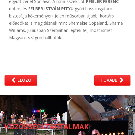
együtt zenél Soniával. A ritmusszekciót
PFEILER FERENC
dobos és
FELBER ISTVÁN PITYU
győri basszusgitáros
biztosítja kőkeményen. Jelen műsorban újabb, kortárs
előadókat is megidéznek mint Shemekie Copeland, Sharrie
Williams. Júniusban Szerbiában léptek fel, most ismét
Magyarországon hallhatók.
ELŐZŐ
TOVÁBB
KÖZÖSSÉGI TARTALMAK