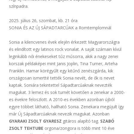
színpadra.
2025. július 26, szombat, kb. 21 óra
SONIA ÉS AZ ÚJ SÁPADTARCÚAK a Romtemplomnál
Sonia a kilencvenes évek elején érkezett Magyarországra
és elindított egy latinos rock vonalat. A saját számain kívül
leginkább női énekeseket tűz műsorra, akik a nagy zenei
korszak példaképei mint Janis Joplin, Tina Turner, Arteha
Franklin. Hamar körégyűlt egy kitűnő zenészgárda, kik
országosan ismertté tették Sonia nevét, de ők is nevet
kaptak. Soniára tekintettel Sápadtarcúaknak nevezték
magukat. 3 lemez és sok turnét követően a zenekar a 2000-
es évekre feloszlott. A 2010-es években azonban újból
egyre többet látható, hallható Sonia. Zenekara megújult így
már Új Sápadtarcúaknak nevezik magukat. Azonban
GYARAKI ZSOLT GYARESZ
gitáros alapító tag.
SZABÓ
ZSOLT TEHTUBE
orgona/zongora is több mint 10 éve